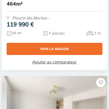
464m²
Plourin-lès-Morlaix -
119 990 €
4
3 ch.
95 m²
pièce(s)
VOIR LA MAISON
Ajouter au comparateur