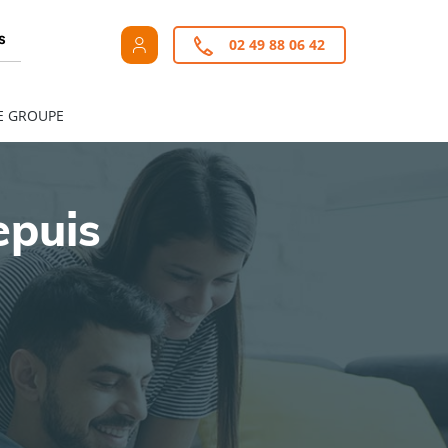
s
02 49 88 06 42
E GROUPE
epuis