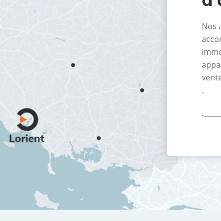
Nos 
acco
immo
appar
vente