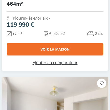
464m²
Plourin-lès-Morlaix -
119 990 €
4
3 ch.
95 m²
pièce(s)
VOIR LA MAISON
Ajouter au comparateur