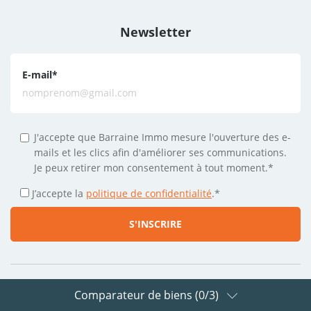
Newsletter
E-mail
*
J'accepte que Barraine Immo mesure l'ouverture des e-
mails et les clics afin d'améliorer ses communications.
Je peux retirer mon consentement à tout moment.*
J’accepte la
politique de confidentialité
.
*
Comparateur de biens (
0
/3)
Suivez-nous sur les réseaux