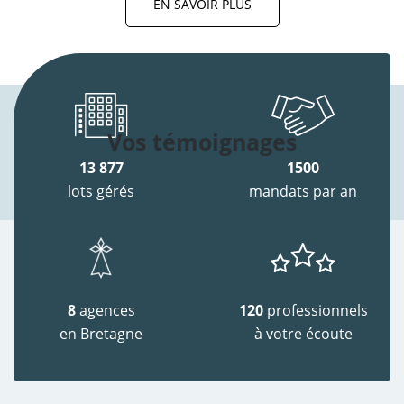
EN SAVOIR PLUS
Vos témoignages
13 877
1500
lots gérés
mandats par an
8
agences
120
professionnels
en Bretagne
à votre écoute