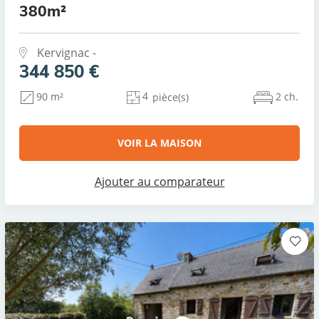
380m²
Kervignac -
344 850 €
4
2 ch.
90 m²
pièce(s)
VOIR LA MAISON
Ajouter au comparateur