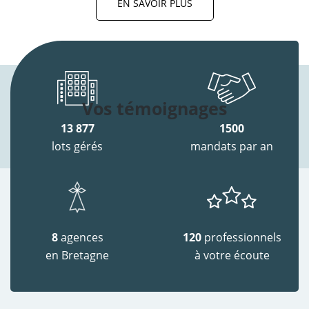
EN SAVOIR PLUS
Vos témoignages
13 877
1500
lots gérés
mandats par an
8
agences
120
professionnels
en Bretagne
à votre écoute