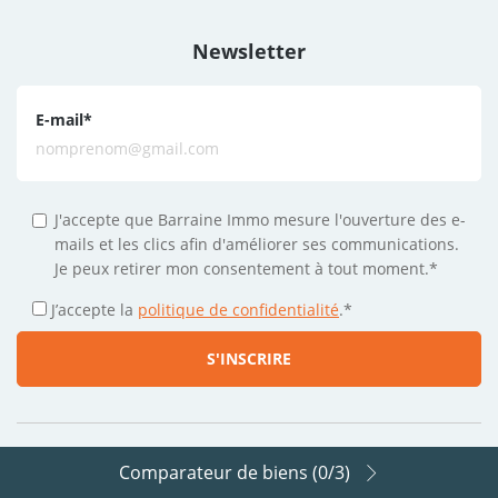
Newsletter
E-mail
*
J'accepte que Barraine Immo mesure l'ouverture des e-
mails et les clics afin d'améliorer ses communications.
Je peux retirer mon consentement à tout moment.*
J’accepte la
politique de confidentialité
.
*
Comparateur de biens (
0
/3)
Suivez-nous sur les réseaux