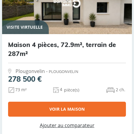
VISITE VIRTUELLE
Maison 4 pièces, 72.9m², terrain de
287m²
Plougonvelin -
PLOUGONVELIN
278 500 €
4
2 ch.
73 m²
pièce(s)
VOIR LA MAISON
Ajouter au comparateur