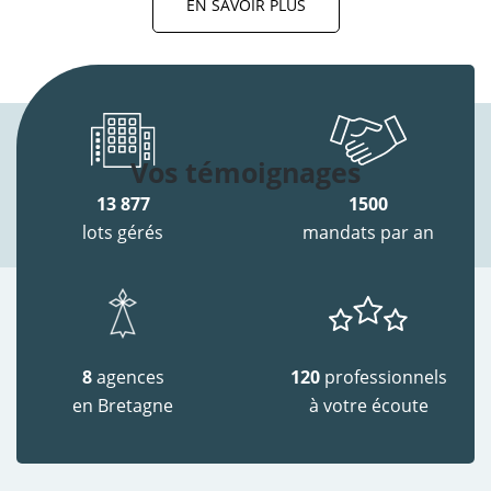
EN SAVOIR PLUS
Vos témoignages
13 877
1500
lots gérés
mandats par an
8
agences
120
professionnels
en Bretagne
à votre écoute