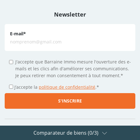
Newsletter
E-mail
*
J'accepte que Barraine Immo mesure l'ouverture des e-
mails et les clics afin d'améliorer ses communications.
Je peux retirer mon consentement à tout moment.*
J’accepte la
politique de confidentialité
.
*
Comparateur de biens (
0
/3)
Suivez-nous sur les réseaux