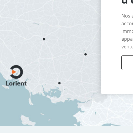
Nos 
acco
immo
appar
vente