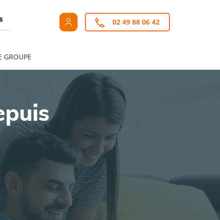
s
02 49 88 06 42
E GROUPE
epuis