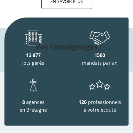
EN SAVOIR PLUS
Vos témoignages
13 877
1500
lots gérés
mandats par an
8
agences
120
professionnels
en Bretagne
à votre écoute