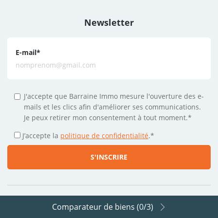
Newsletter
E-mail
*
J'accepte que Barraine Immo mesure l'ouverture des e-
mails et les clics afin d'améliorer ses communications.
Je peux retirer mon consentement à tout moment.*
J’accepte la
politique de confidentialité
.
*
Comparateur de biens (
0
/3)
Suivez-nous sur les réseaux