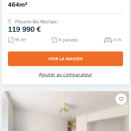
464m²
Plourin-lès-Morlaix -
119 990 €
4
3 ch.
95 m²
pièce(s)
VOIR LA MAISON
Ajouter au comparateur