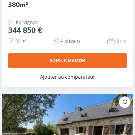
380m²
Kervignac -
344 850 €
4
2 ch.
90 m²
pièce(s)
VOIR LA MAISON
Ajouter au comparateur