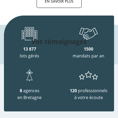
EN SAVOIR PLUS
Vos témoignages
13 877
1500
lots gérés
mandats par an
8
agences
120
professionnels
en Bretagne
à votre écoute