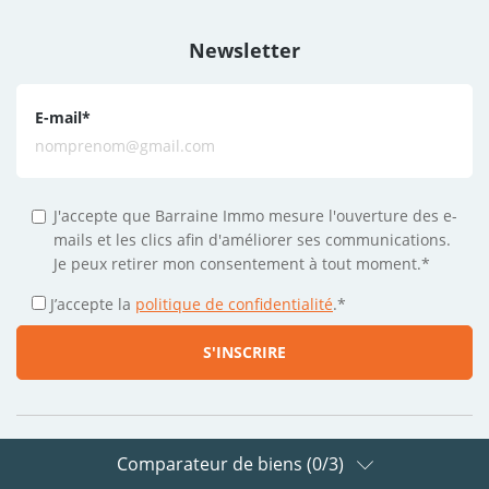
Newsletter
E-mail
*
J'accepte que Barraine Immo mesure l'ouverture des e-
mails et les clics afin d'améliorer ses communications.
Je peux retirer mon consentement à tout moment.*
J’accepte la
politique de confidentialité
.
*
Comparateur de biens (
0
/3)
Suivez-nous sur les réseaux