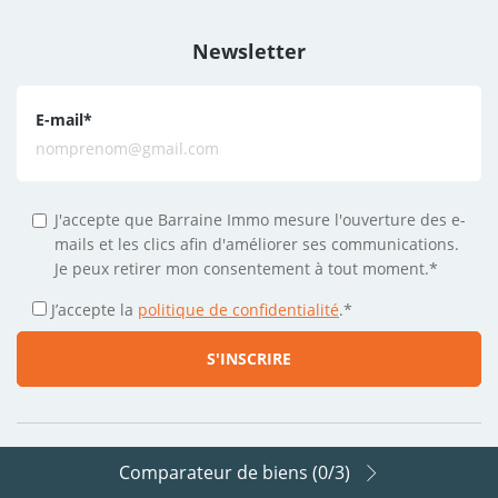
Newsletter
E-mail
*
J'accepte que Barraine Immo mesure l'ouverture des e-
mails et les clics afin d'améliorer ses communications.
Je peux retirer mon consentement à tout moment.*
J’accepte la
politique de confidentialité
.
*
Comparateur de biens (
0
/3)
Suivez-nous sur les réseaux