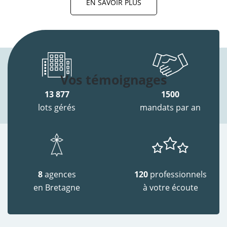
EN SAVOIR PLUS
Vos témoignages
13 877
1500
lots gérés
mandats par an
8
agences
120
professionnels
en Bretagne
à votre écoute