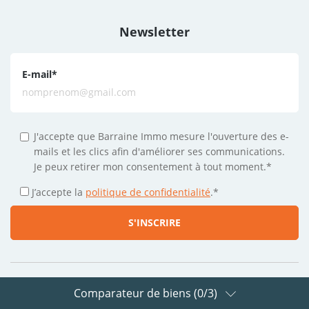
Newsletter
E-mail
*
J'accepte que Barraine Immo mesure l'ouverture des e-
mails et les clics afin d'améliorer ses communications.
Je peux retirer mon consentement à tout moment.*
J’accepte la
politique de confidentialité
.
*
Comparateur de biens (
0
/3)
Suivez-nous sur les réseaux