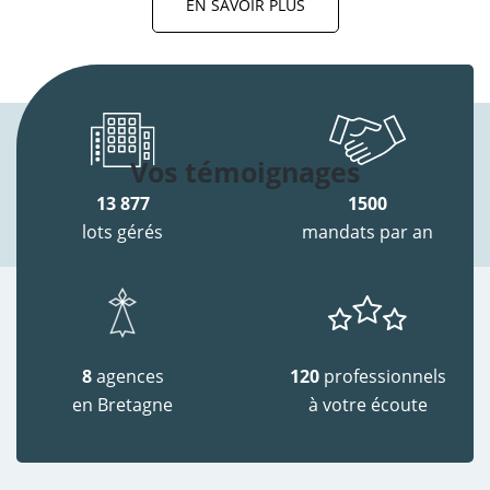
EN SAVOIR PLUS
Vos témoignages
13 877
1500
lots gérés
mandats par an
8
agences
120
professionnels
en Bretagne
à votre écoute