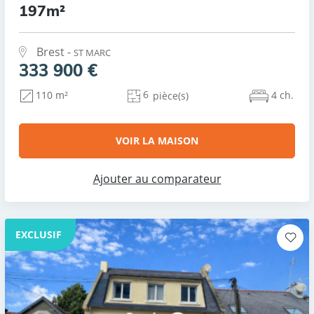
197m²
Brest -
ST MARC
333 900 €
6
4 ch.
110 m²
pièce(s)
VOIR LA MAISON
Ajouter au comparateur
EXCLUSIF