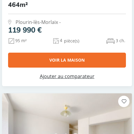
464m²
Plourin-lès-Morlaix -
119 990 €
4
3 ch.
95 m²
pièce(s)
VOIR LA MAISON
Ajouter au comparateur