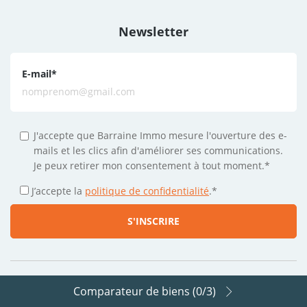
Newsletter
E-mail
*
J'accepte que Barraine Immo mesure l'ouverture des e-
mails et les clics afin d'améliorer ses communications.
Je peux retirer mon consentement à tout moment.*
J’accepte la
politique de confidentialité
.
*
Comparateur de biens (
0
/3)
Suivez-nous sur les réseaux