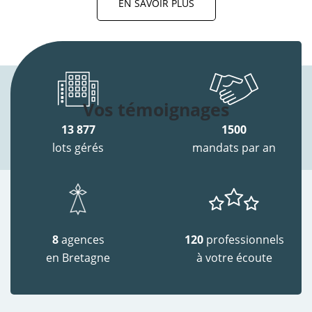
EN SAVOIR PLUS
Vos témoignages
13 877
1500
lots gérés
mandats par an
8
agences
120
professionnels
en Bretagne
à votre écoute