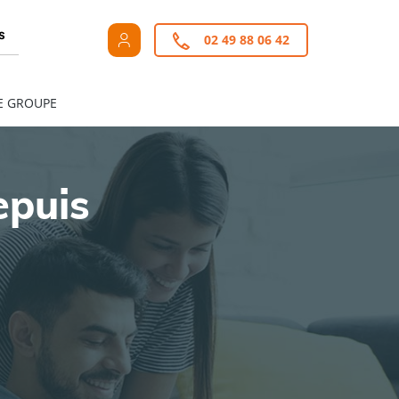
s
02 49 88 06 42
E GROUPE
epuis