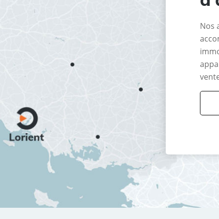
Nos 
acco
immo
appar
vente