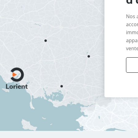
Nos 
acco
immo
appar
vente