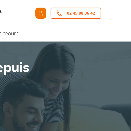
s
02 49 88 06 42
E GROUPE
epuis