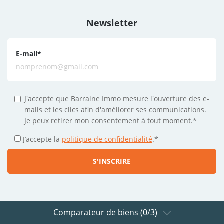
Newsletter
E-mail
*
J'accepte que Barraine Immo mesure l'ouverture des e-
mails et les clics afin d'améliorer ses communications.
Je peux retirer mon consentement à tout moment.*
J’accepte la
politique de confidentialité
.
*
Comparateur de biens (
0
/3)
Suivez-nous sur les réseaux