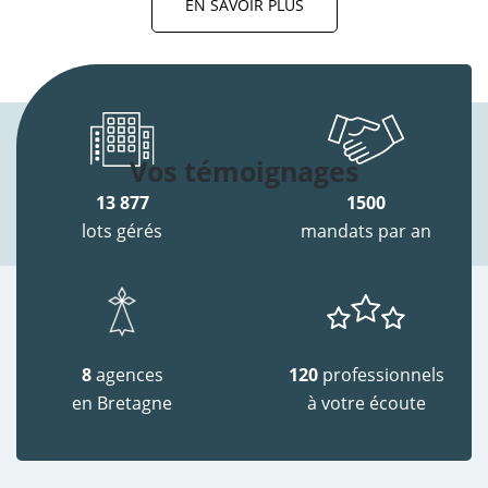
EN SAVOIR PLUS
Vos témoignages
13 877
1500
lots gérés
mandats par an
8
agences
120
professionnels
en Bretagne
à votre écoute