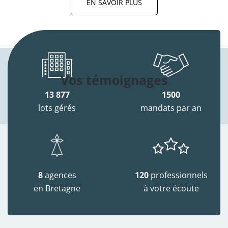
EN SAVOIR PLUS
Vos témoignages
13 877
1500
lots gérés
mandats par an
8
agences
120
professionnels
en Bretagne
à votre écoute