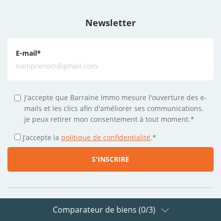
Newsletter
E-mail
*
J'accepte que Barraine Immo mesure l'ouverture des e-
mails et les clics afin d'améliorer ses communications.
Je peux retirer mon consentement à tout moment.*
J’accepte la
politique de confidentialité
.
*
Comparateur de biens (
0
/3)
Suivez-nous sur les réseaux