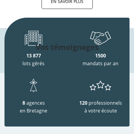
EN SAVOIR PLUS
Vos témoignages
13 877
1500
lots gérés
mandats par an
8
agences
120
professionnels
en Bretagne
à votre écoute