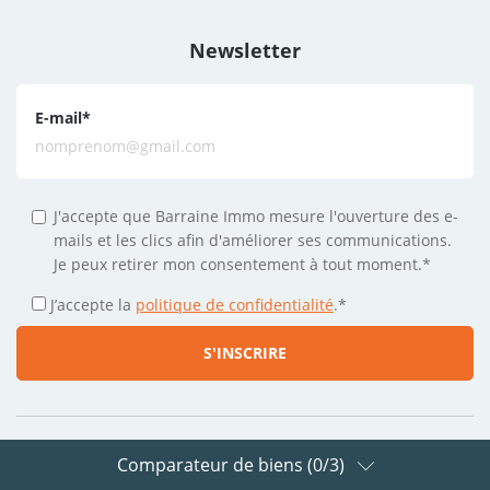
Newsletter
E-mail
*
J'accepte que Barraine Immo mesure l'ouverture des e-
mails et les clics afin d'améliorer ses communications.
Je peux retirer mon consentement à tout moment.*
J’accepte la
politique de confidentialité
.
*
Comparateur de biens (
0
/3)
Suivez-nous sur les réseaux