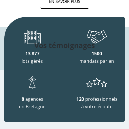
EN SAVOIR PLUS
Vos témoignages
13 877
1500
lots gérés
mandats par an
8
agences
120
professionnels
en Bretagne
à votre écoute