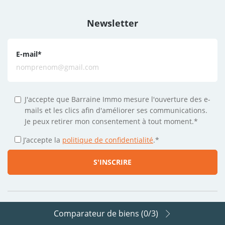
Newsletter
E-mail
*
J'accepte que Barraine Immo mesure l'ouverture des e-
mails et les clics afin d'améliorer ses communications.
Je peux retirer mon consentement à tout moment.*
J’accepte la
politique de confidentialité
.
*
Comparateur de biens (
0
/3)
Suivez-nous sur les réseaux