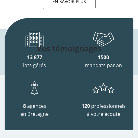
EN SAVOIR PLUS
Vos témoignages
13 877
1500
lots gérés
mandats par an
8
agences
120
professionnels
en Bretagne
à votre écoute