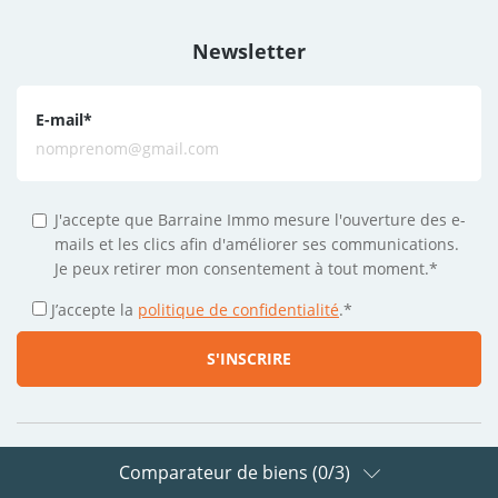
Newsletter
E-mail
*
J'accepte que Barraine Immo mesure l'ouverture des e-
mails et les clics afin d'améliorer ses communications.
Je peux retirer mon consentement à tout moment.*
J’accepte la
politique de confidentialité
.
*
Comparateur de biens (
0
/3)
Suivez-nous sur les réseaux