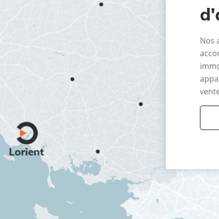
d'
Nos 
acco
immo
appar
vente