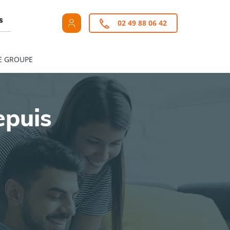
s
02 49 88 06 42
E GROUPE
epuis