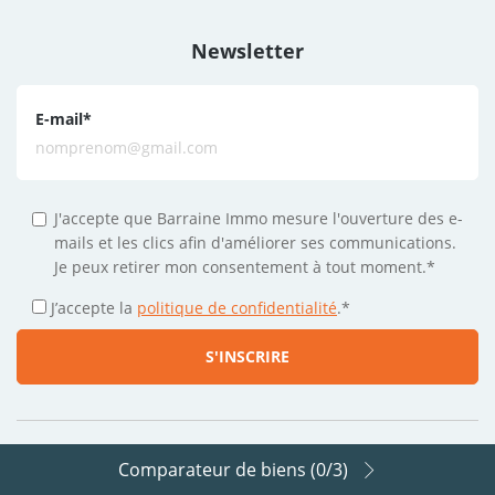
Newsletter
E-mail
*
J'accepte que Barraine Immo mesure l'ouverture des e-
mails et les clics afin d'améliorer ses communications.
Je peux retirer mon consentement à tout moment.*
J’accepte la
politique de confidentialité
.
*
Comparateur de biens (
0
/3)
Suivez-nous sur les réseaux