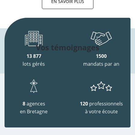
EN SAVOIR PLUS
Vos témoignages
13 877
1500
lots gérés
mandats par an
8
agences
120
professionnels
en Bretagne
à votre écoute