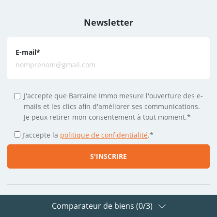
Newsletter
E-mail
*
J'accepte que Barraine Immo mesure l'ouverture des e-
mails et les clics afin d'améliorer ses communications.
Je peux retirer mon consentement à tout moment.*
J’accepte la
politique de confidentialité
.
*
Comparateur de biens (
0
/3)
Suivez-nous sur les réseaux