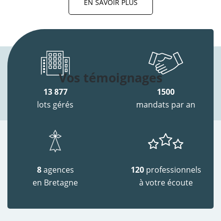
EN SAVOIR PLUS
Vos témoignages
13 877
1500
lots gérés
mandats par an
8
agences
120
professionnels
en Bretagne
à votre écoute