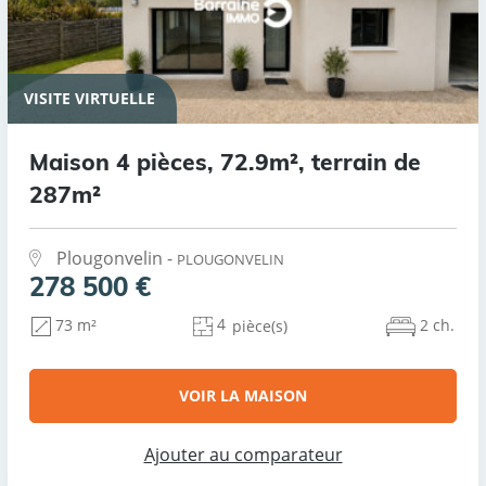
VISITE VIRTUELLE
Maison 4 pièces, 72.9m², terrain de
287m²
Plougonvelin -
PLOUGONVELIN
278 500 €
4
2 ch.
73 m²
pièce(s)
VOIR LA MAISON
Ajouter au comparateur