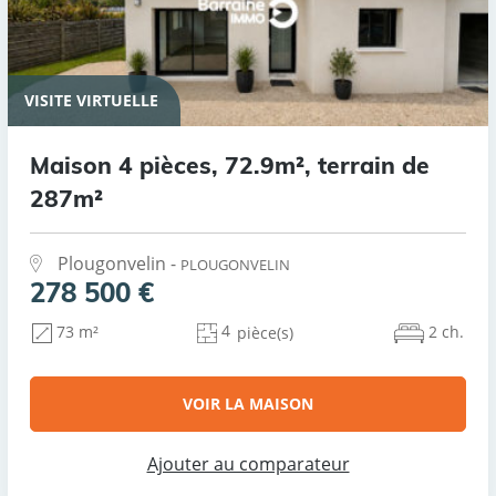
VISITE VIRTUELLE
Maison 4 pièces, 72.9m², terrain de
287m²
Plougonvelin -
PLOUGONVELIN
278 500 €
4
2 ch.
73 m²
pièce(s)
VOIR LA MAISON
Ajouter au comparateur