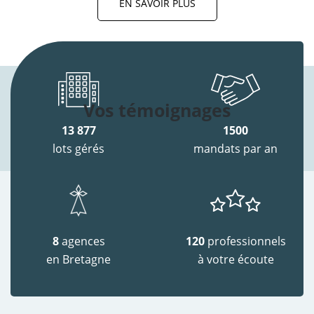
EN SAVOIR PLUS
Vos témoignages
13 877
1500
lots gérés
mandats par an
8
agences
120
professionnels
en Bretagne
à votre écoute