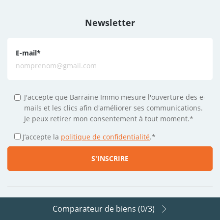
Newsletter
E-mail
*
J'accepte que Barraine Immo mesure l'ouverture des e-
mails et les clics afin d'améliorer ses communications.
Je peux retirer mon consentement à tout moment.*
J’accepte la
politique de confidentialité
.
*
Comparateur de biens (
0
/3)
Suivez-nous sur les réseaux