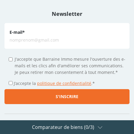
Newsletter
E-mail
*
J'accepte que Barraine Immo mesure l'ouverture des e-
mails et les clics afin d'améliorer ses communications.
Je peux retirer mon consentement à tout moment.*
J’accepte la
politique de confidentialité
.
*
Comparateur de biens (
0
/3)
Suivez-nous sur les réseaux