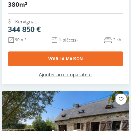
380m²
Kervignac -
344 850 €
4
2 ch.
90 m²
pièce(s)
VOIR LA MAISON
Ajouter au comparateur