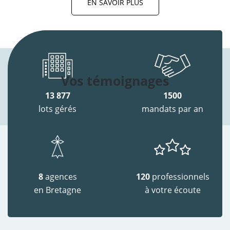
EN SAVOIR PLUS
Vos témoignages
13 877
1500
lots gérés
mandats par an
8
agences
120
professionnels
en Bretagne
à votre écoute