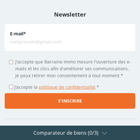
Newsletter
E-mail
*
J'accepte que Barraine Immo mesure l'ouverture des e-
mails et les clics afin d'améliorer ses communications.
Je peux retirer mon consentement à tout moment.*
J’accepte la
politique de confidentialité
.
*
Comparateur de biens (
0
/3)
Suivez-nous sur les réseaux