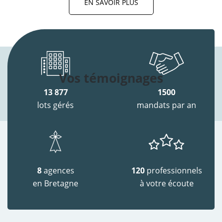
EN SAVOIR PLUS
Vos témoignages
13 877
1500
lots gérés
mandats par an
8
agences
120
professionnels
en Bretagne
à votre écoute