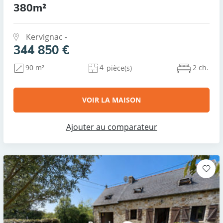
380m²
Kervignac -
344 850 €
4
2 ch.
90 m²
pièce(s)
VOIR LA MAISON
Ajouter au comparateur