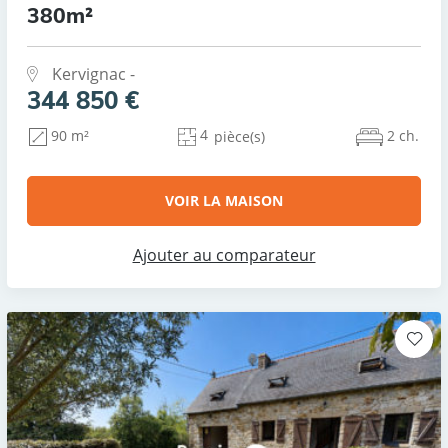
380m²
Kervignac -
344 850 €
4
2 ch.
90 m²
pièce(s)
VOIR LA MAISON
Ajouter au comparateur