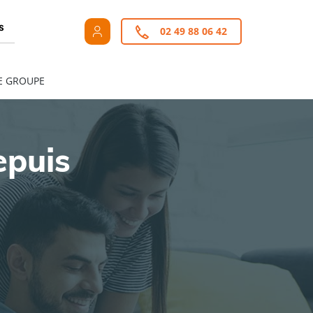
s
02 49 88 06 42
E GROUPE
epuis