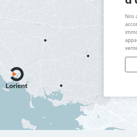
Nos 
acco
immo
appar
vente