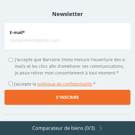
Newsletter
E-mail
*
J'accepte que Barraine Immo mesure l'ouverture des e-
mails et les clics afin d'améliorer ses communications.
Je peux retirer mon consentement à tout moment.*
J’accepte la
politique de confidentialité
.
*
Comparateur de biens (
0
/3)
Suivez-nous sur les réseaux