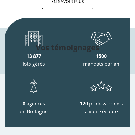
EN SAVOIR PLUS
Vos témoignages
13 877
1500
lots gérés
mandats par an
8
agences
120
professionnels
en Bretagne
à votre écoute