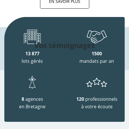
EN SAVOIR PLUS
Vos témoignages
13 877
1500
lots gérés
mandats par an
8
agences
120
professionnels
en Bretagne
à votre écoute