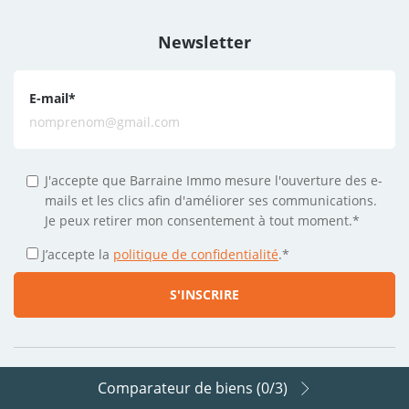
Newsletter
E-mail
*
J'accepte que Barraine Immo mesure l'ouverture des e-
mails et les clics afin d'améliorer ses communications.
Je peux retirer mon consentement à tout moment.*
J’accepte la
politique de confidentialité
.
*
Comparateur de biens (
0
/3)
Suivez-nous sur les réseaux