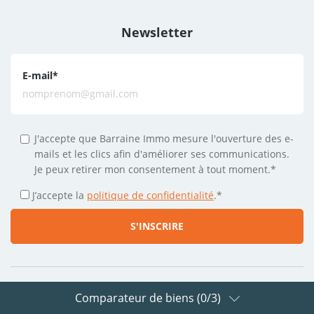
Newsletter
E-mail
*
J'accepte que Barraine Immo mesure l'ouverture des e-
mails et les clics afin d'améliorer ses communications.
Je peux retirer mon consentement à tout moment.*
J’accepte la
politique de confidentialité
.
*
Comparateur de biens (
0
/3)
Suivez-nous sur les réseaux