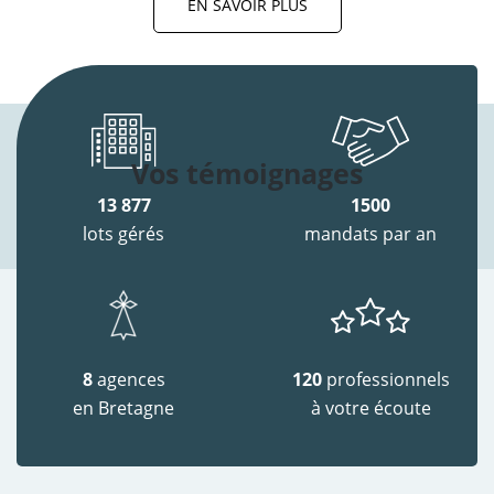
EN SAVOIR PLUS
Vos témoignages
13 877
1500
lots gérés
mandats par an
8
agences
120
professionnels
en Bretagne
à votre écoute