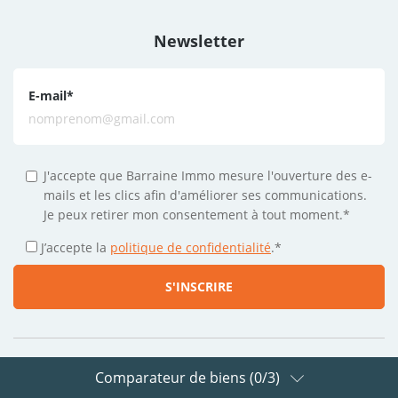
Newsletter
E-mail
*
J'accepte que Barraine Immo mesure l'ouverture des e-
mails et les clics afin d'améliorer ses communications.
Je peux retirer mon consentement à tout moment.*
J’accepte la
politique de confidentialité
.
*
Comparateur de biens (
0
/3)
Suivez-nous sur les réseaux