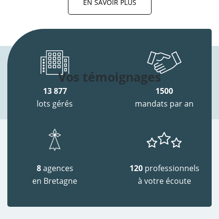
EN SAVOIR PLUS
Vos témoignages
13 877
1500
lots gérés
mandats par an
8
agences
120
professionnels
en Bretagne
à votre écoute