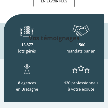
EN SAVOIR PLUS
Vos témoignages
13 877
1500
lots gérés
mandats par an
8
agences
120
professionnels
en Bretagne
à votre écoute