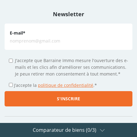
Newsletter
E-mail
*
J'accepte que Barraine Immo mesure l'ouverture des e-
mails et les clics afin d'améliorer ses communications.
Je peux retirer mon consentement à tout moment.*
J’accepte la
politique de confidentialité
.
*
Comparateur de biens (
0
/3)
Suivez-nous sur les réseaux