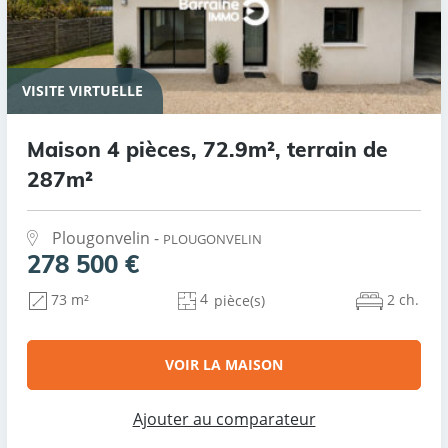
VISITE VIRTUELLE
Maison 4 pièces, 72.9m², terrain de
287m²
Plougonvelin -
PLOUGONVELIN
278 500 €
4
2 ch.
73 m²
pièce(s)
VOIR LA MAISON
Ajouter au comparateur