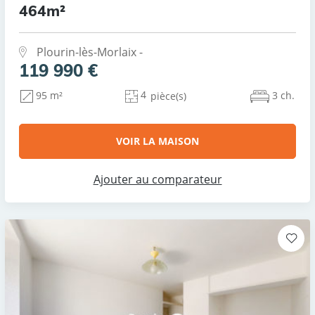
464m²
Plourin-lès-Morlaix -
119 990 €
4
3 ch.
95 m²
pièce(s)
VOIR LA MAISON
Ajouter au comparateur