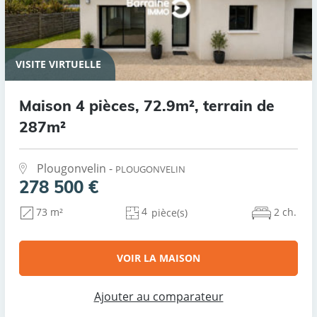
VISITE VIRTUELLE
Maison 4 pièces, 72.9m², terrain de
287m²
Plougonvelin -
PLOUGONVELIN
278 500 €
4
2 ch.
73 m²
pièce(s)
VOIR LA MAISON
Ajouter au comparateur