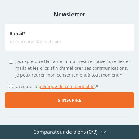
Newsletter
E-mail
*
J'accepte que Barraine Immo mesure l'ouverture des e-
mails et les clics afin d'améliorer ses communications.
Je peux retirer mon consentement à tout moment.*
J’accepte la
politique de confidentialité
.
*
Comparateur de biens (
0
/3)
Suivez-nous sur les réseaux