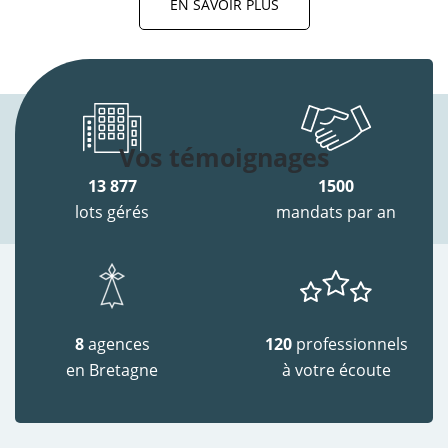
EN SAVOIR PLUS
Vos témoignages
13 877
1500
lots gérés
mandats par an
8
agences
120
professionnels
en Bretagne
à votre écoute