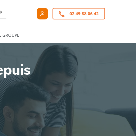
s
02 49 88 06 42
E GROUPE
epuis