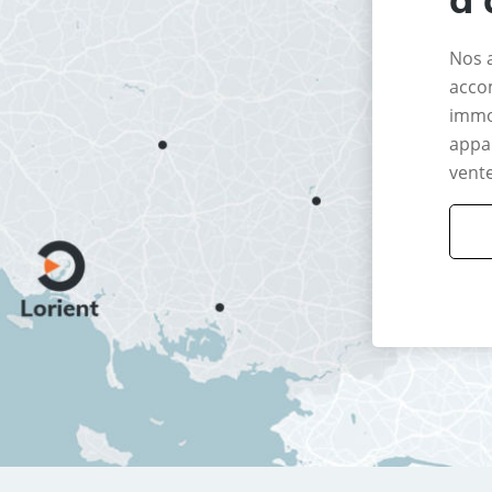
Nos 
acco
immo
appar
vente