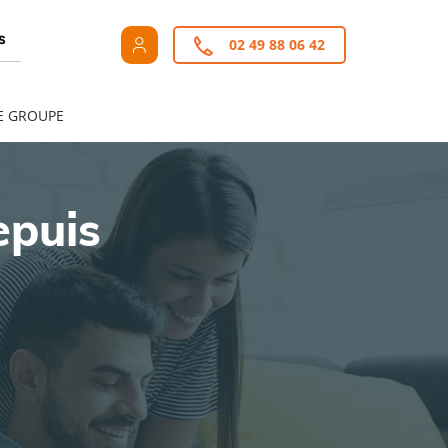
s
02 49 88 06 42
E GROUPE
epuis