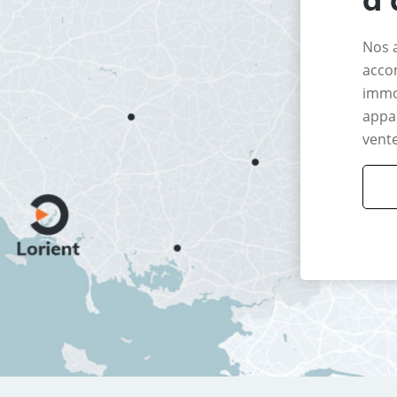
Nos 
acco
immo
appar
vente