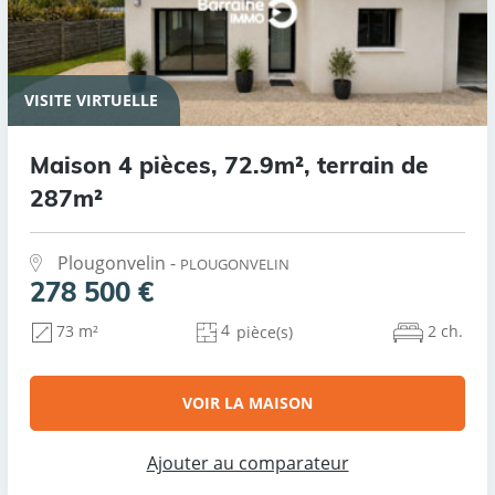
VISITE VIRTUELLE
Maison 4 pièces, 72.9m², terrain de
287m²
Plougonvelin -
PLOUGONVELIN
278 500 €
4
2 ch.
73 m²
pièce(s)
VOIR LA MAISON
Ajouter au comparateur