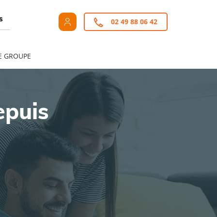
s
02 49 88 06 42
E GROUPE
epuis