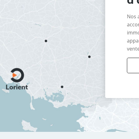
Nos 
acco
immo
appar
vente