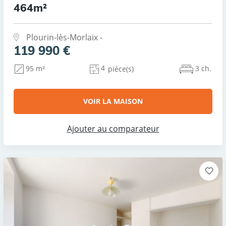
464m²
Plourin-lès-Morlaix -
119 990 €
4
3 ch.
95 m²
pièce(s)
VOIR LA MAISON
Ajouter au comparateur