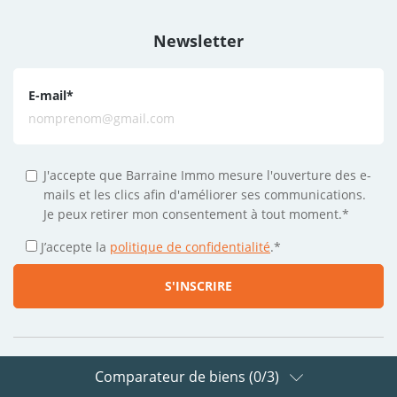
Newsletter
E-mail
*
J'accepte que Barraine Immo mesure l'ouverture des e-
mails et les clics afin d'améliorer ses communications.
Je peux retirer mon consentement à tout moment.*
J’accepte la
politique de confidentialité
.
*
Comparateur de biens (
0
/3)
Suivez-nous sur les réseaux