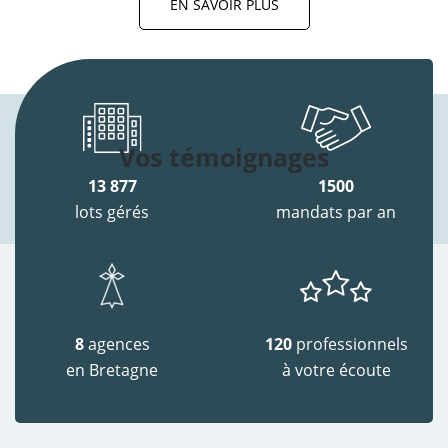
EN SAVOIR PLUS
Vos témoignages
13 877
1500
lots gérés
mandats par an
8
agences
120
professionnels
en Bretagne
à votre écoute