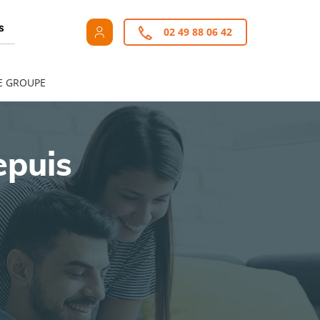
s
02 49 88 06 42
E GROUPE
epuis