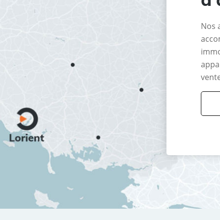
Nos 
acco
immo
appar
vente